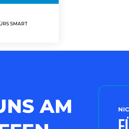
FÜRS SMART
UNS AM
NI
F