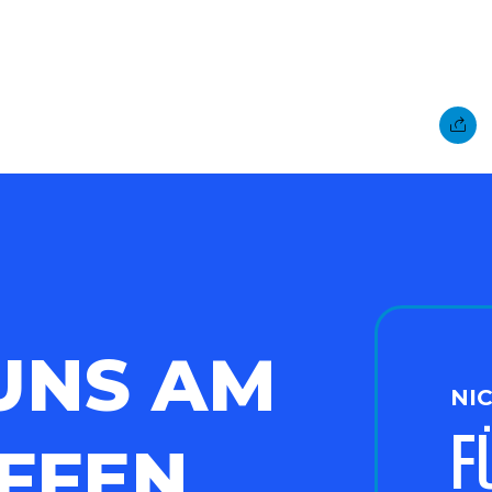
UNS AM
NI
F
FFEN